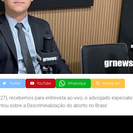
Twitter
YouTube
WhatsApp
Instagram
27), recebemos para entrevista ao vivo, o advogado especialis
ntou sobre a Descriminalização do aborto no Brasil.