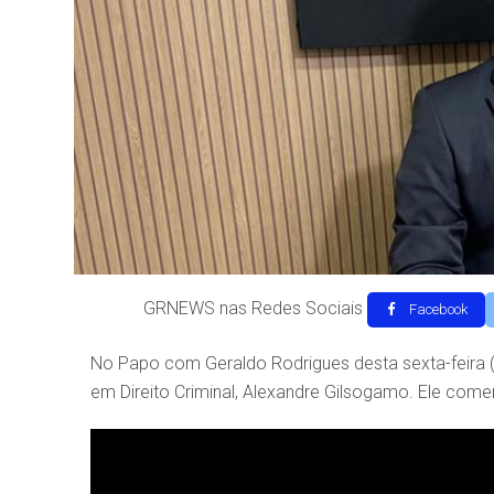
GRNEWS nas Redes Sociais
Facebook
No Papo com Geraldo Rodrigues desta sexta-feira (
em Direito Criminal, Alexandre Gilsogamo. Ele come