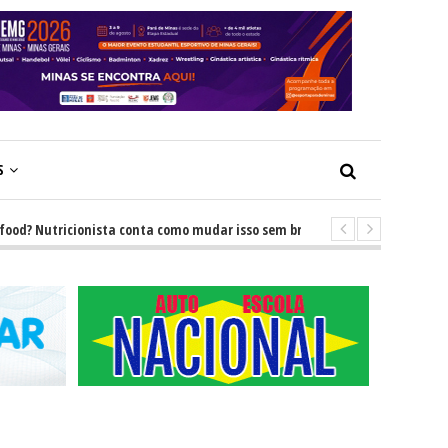
S
 Nutricionista conta como mudar isso sem brigas
-
GRNEWS TV: Descub