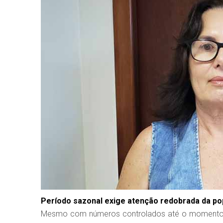
Período sazonal exige atenção redobrada da p
Mesmo com números controlados até o momento, a 