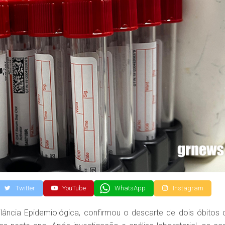
Twitter
YouTube
WhatsApp
Instagram
ilância Epidemiológica, confirmou o descarte de dois óbitos 