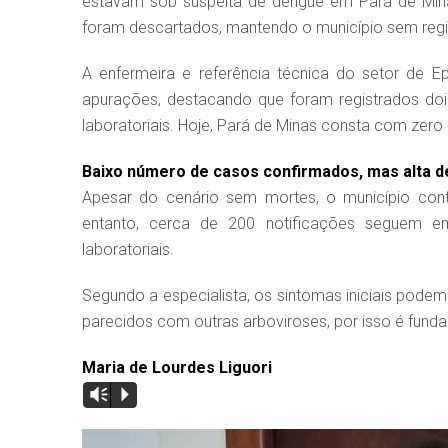
estavam sob suspeita de dengue em Pará de Minas
foram descartados, mantendo o município sem regi
A enfermeira e referência técnica do setor de Ep
apurações, destacando que foram registrados do
laboratoriais. Hoje, Pará de Minas consta com zero
Baixo número de casos confirmados, mas alta
Apesar do cenário sem mortes, o município cont
entanto, cerca de 200 notificações seguem e
laboratoriais.
Segundo a especialista, os sintomas iniciais podem d
parecidos com outras arboviroses, por isso é fund
Maria de Lourdes Liguori
Vm
P