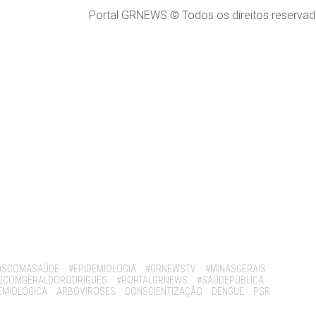
Portal GRNEWS © Todos os direitos reservad
OSCOMASAÚDE
#EPIDEMIOLOGIA
#GRNEWSTV
#MINASGERAIS
OCOMGERALDORODRIGUES
#PORTALGRNEWS
#SAÚDEPÚBLICA
DEMIOLÓGICA
ARBOVIROSES
CONSCIENTIZAÇÃO
DENGUE
PGR