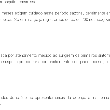
 mosquito transmissor.
s meses exigem cuidado neste período sazonal, geralmente en
eitos. Só em março já registramos cerca de 200 notificações
usca por atendimento médico ao surgirem os primeiros sintom
Com suspeita precoce e acompanhamento adequado, consegui
dades de saúde ao apresentar sinais da doença e mantenha
.