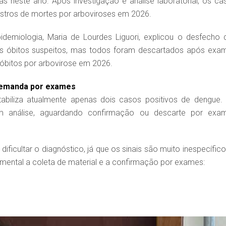
 neste ano. Após investigação e análise laboratorial, os ca
stros de mortes por arboviroses em 2026.
idemiologia, Maria de Lourdes Liguori, explicou o desfecho 
is óbitos suspeitos, mas todos foram descartados após exa
 óbitos por arbovirose em 2026.
 demanda por exames
abiliza atualmente apenas dois casos positivos de dengue.
m análise, aguardando confirmação ou descarte por exa
ificultar o diagnóstico, já que os sinais são muito inespecífico
amental a coleta de material e a confirmação por exames: