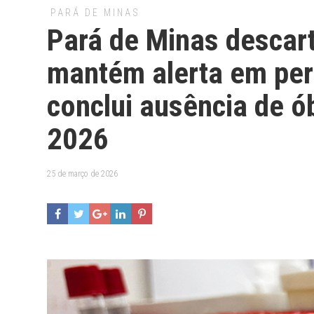
PARÁ DE MINAS
Pará de Minas descar
mantém alerta em perí
conclui ausência de ó
2026
25 de março de 2026