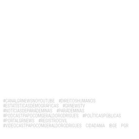
Tags:
#CANALGRNEWSNOYOUTUBE
#DIREITOSHUMANOS
#ESTATÍSTICASDEMOGRÁFICAS
#GRNEWSTV
#NOTÍCIASDEPARÁDEMINAS
#PARÁDEMINAS
#PODCASTPAPOCOMGERALDORODRIGUES
#POLÍTICASPÚBLICAS
#PORTALGRNEWS
#REGISTROCIVIL
#VIDEOCASTPAPOCOMGERALDORODRIGUES
CIDADANIA
IBGE
PGR