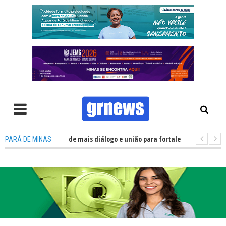
olítica precisa de mais diálogo e união para fortalecer Minas e Pará de Mi
PARÁ DE MINAS
 nos alojamentos do JEMG em Pará de Minas une nutrição, acolhimento e 