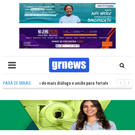
 Política precisa de mais diálogo e união para fortalecer Minas e Pará de 
PARÁ DE MINAS
o nos alojamentos do JEMG em Pará de Minas une nutrição, acolhimento e