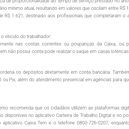
ica de proporcionalidade ao tempo de serviço prestado no ano
ário mínimo atual, resultando em valores que oscilam entre R$ 1
e R$ 1.621, destinado aos profissionais que completaram o 
 o vínculo do trabalhador:
tariamente nas contas correntes ou poupanças da Caixa, ou p
Quem não possui conta pode realizar o saque em casas lotéricas
coordena os depósitos diretamente em conta bancária. També
 TED ou Pix, além do atendimento presencial em agências para q
rno recomenda que os cidadãos utilizem as plataformas digit
 disponíveis no aplicativo Carteira de Trabalho Digital e no por
o aplicativo Caixa Tem e o telefone 0800-726-0207, enquant