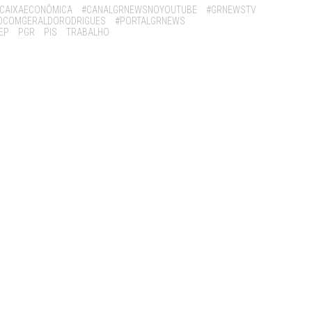
CAIXAECONÔMICA
#CANALGRNEWSNOYOUTUBE
#GRNEWSTV
OCOMGERALDORODRIGUES
#PORTALGRNEWS
EP
PGR
PIS
TRABALHO