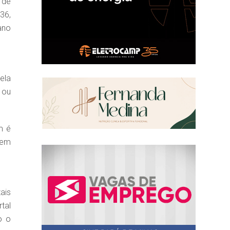
 de
36,
ano
ela
 ou
m é
uem
ais
tal
o o