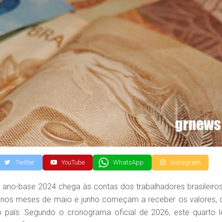
Twitter
YouTube
WhatsApp
Instagram
ano-base 2024 chega às contas dos trabalhadores brasileiros
idos nos meses de maio e junho começam a receber os valores, 
 país. Segundo o cronograma oficial de 2026, este quarto l