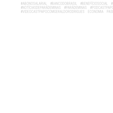
Tags:
#ABONOSALARIAL
#BANCODOBRASIL
#BENEFÍCIOSOCIAL
#
#NOTÍCIASDEPARÁDEMINAS
#PARÁDEMINAS
#PODCASTPAP
#VIDEOCASTPAPOCOMGERALDORODRIGUES
ECONOMIA
PAS