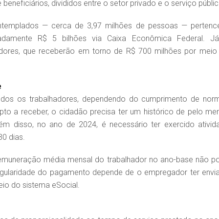
eneficiários, divididos entre o setor privado e o serviço públic
ontemplados — cerca de 3,97 milhões de pessoas — pertenc
imadamente R$ 5 bilhões via Caixa Econômica Federal. J
vidores, que receberão em torno de R$ 700 milhões por meio
e
odos os trabalhadores, dependendo do cumprimento de nor
 apto a receber, o cidadão precisa ter um histórico de pelo me
ém disso, no ano de 2024, é necessário ter exercido ativid
0 dias.
: a remuneração média mensal do trabalhador no ano-base não p
 regularidade do pagamento depende de o empregador ter envi
io do sistema eSocial.