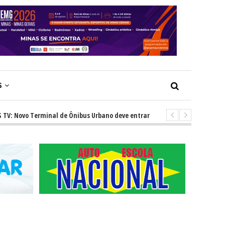
S
vo Terminal de Ônibus Urbano deve entrar em operação ainda este ano e