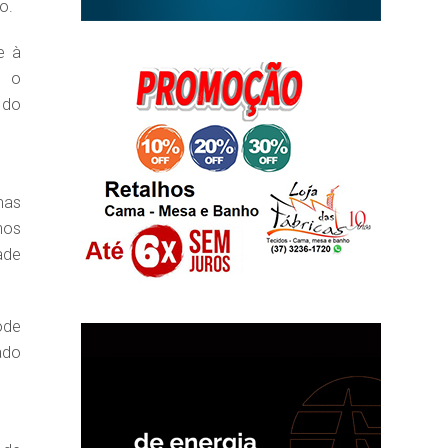
o.
e à
á o
 do
mas
nos
ade
ode
ado