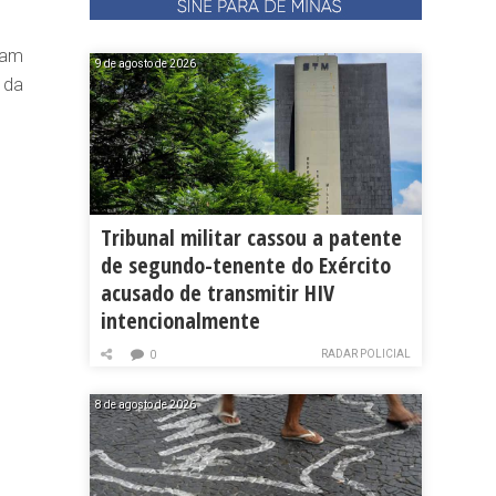
ham
9 de agosto de 2026
 da
Tribunal militar cassou a patente
de segundo-tenente do Exército
acusado de transmitir HIV
intencionalmente
RADAR POLICIAL
0
8 de agosto de 2026