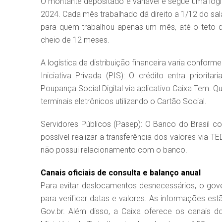
O montante depositado é variável e segue uma lóg
2024. Cada mês trabalhado dá direito a 1/12 do sal
para quem trabalhou apenas um mês, até o teto d
cheio de 12 meses.
A logística de distribuição financeira varia conforme
Iniciativa Privada (PIS): O crédito entra priori
Poupança Social Digital via aplicativo Caixa Tem. 
terminais eletrônicos utilizando o Cartão Social.
Servidores Públicos (Pasep): O Banco do Brasil 
possível realizar a transferência dos valores via
não possui relacionamento com o banco.
Canais oficiais de consulta e balanço anual
Para evitar deslocamentos desnecessários, o gove
para verificar datas e valores. As informações estão
Gov.br. Além disso, a Caixa oferece os canais d