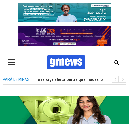
l Carmo do Cajuru reforça alerta contra queimadas, baixa umidade e febr
PARÁ DE MINAS
Sicoob Ascicred investe em ações sociais, esporte e educação financeira 