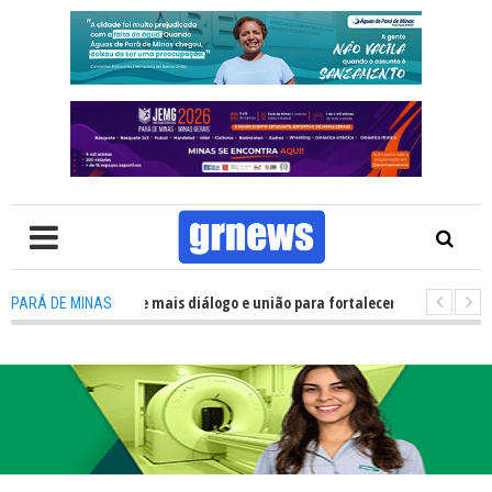
lítica precisa de mais diálogo e união para fortalecer Minas e Pará de Min
PARÁ DE MINAS
nos alojamentos do JEMG em Pará de Minas une nutrição, acolhimento e en