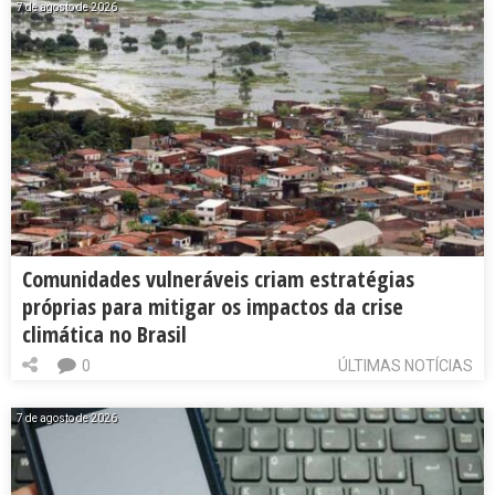
7 de agosto de 2026
Comunidades vulneráveis criam estratégias
próprias para mitigar os impactos da crise
climática no Brasil
0
ÚLTIMAS NOTÍCIAS
7 de agosto de 2026