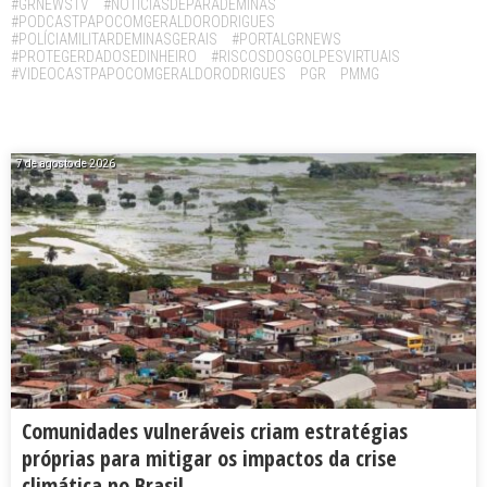
#GRNEWSTV
#NOTÍCIASDEPARÁDEMINAS
#PODCASTPAPOCOMGERALDORODRIGUES
#POLÍCIAMILITARDEMINASGERAIS
#PORTALGRNEWS
#PROTEGERDADOSEDINHEIRO
#RISCOSDOSGOLPESVIRTUAIS
#VIDEOCASTPAPOCOMGERALDORODRIGUES
PGR
PMMG
7 de agosto de 2026
Comunidades vulneráveis criam estratégias
próprias para mitigar os impactos da crise
climática no Brasil