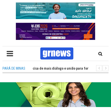
TV: Política precisa de mais diálogo e união para fortalecer Minas e Pará 
PARÁ DE MINAS
tação nos alojamentos do JEMG em Pará de Minas une nutrição, acolhiment