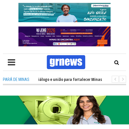
recisa de mais diálogo e união para fortalecer Minas e Pará de Minas; e ce
PARÁ DE MINAS
amentos do JEMG em Pará de Minas une nutrição, acolhimento e energia p