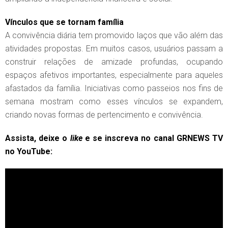
Vínculos que se tornam família
A convivência diária tem promovido laços que vão além das
atividades propostas. Em muitos casos, usuários passam a
construir relações de amizade profundas, ocupando
espaços afetivos importantes, especialmente para aqueles
afastados da família. Iniciativas como passeios nos fins de
semana mostram como esses vínculos se expandem,
criando novas formas de pertencimento e convivência.
Assista, deixe o
like
e se inscreva no canal GRNEWS TV
no YouTube: