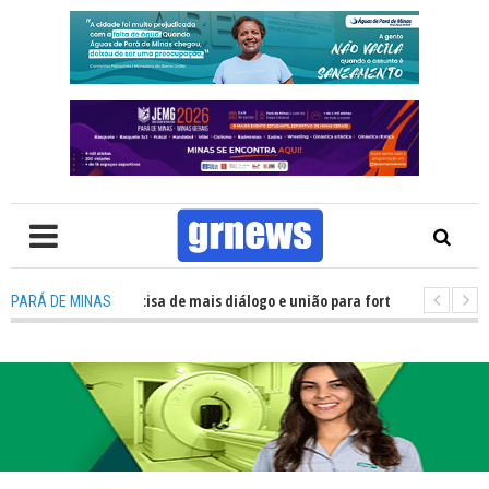
 Política precisa de mais diálogo e união para fortalecer Minas e Pará de 
PARÁ DE MINAS
ão nos alojamentos do JEMG em Pará de Minas une nutrição, acolhimento e