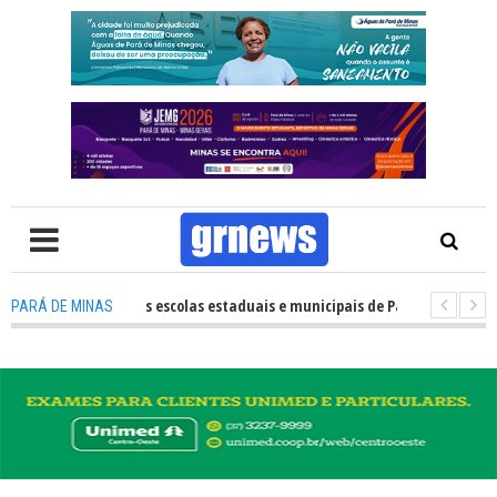
o desempenho das escolas estaduais e municipais de Pará de Minas no IDEB
PARÁ DE MINAS
S TV: Nova estratégia coloca o policiamento comunitário no centro da a