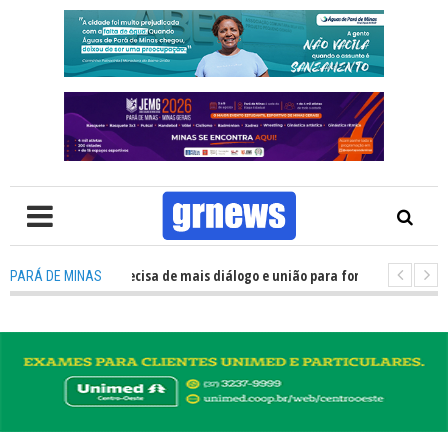
 TV: Política precisa de mais diálogo e união para fortalecer Minas e Pará
PARÁ DE MINAS
ntação nos alojamentos do JEMG em Pará de Minas une nutrição, acolhimen