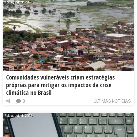
7 de agosto de 2026
Comunidades vulneráveis criam estratégias
próprias para mitigar os impactos da crise
climática no Brasil
0
ÚLTIMAS NOTÍCIAS
7 de agosto de 2026