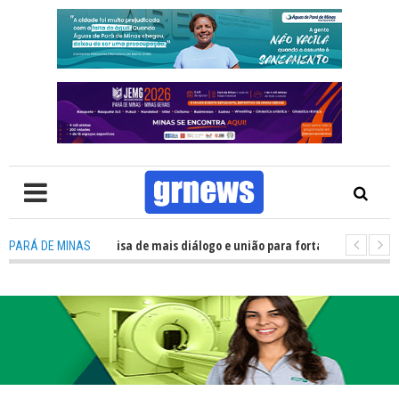
V: Política precisa de mais diálogo e união para fortalecer Minas e Pará d
PARÁ DE MINAS
ção nos alojamentos do JEMG em Pará de Minas une nutrição, acolhimento