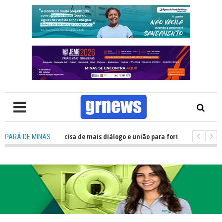
TV: Política precisa de mais diálogo e união para fortalecer Minas e Pará 
PARÁ DE MINAS
ação nos alojamentos do JEMG em Pará de Minas une nutrição, acolhiment