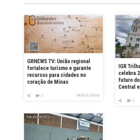
11 de maio de 2026
18 de março de 
GRNEWS TV: União regional
IGR Trilh
fortalece turismo e garante
celebra 2
recursos para cidades no
futuro do
coração de Minas
Central 
PARÁ DE MINAS
0
0
8 de abril de 2025