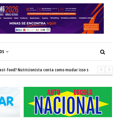
ÇOS
food? Nutricionista conta como mudar isso sem brigas
-
GRNEWS TV: D