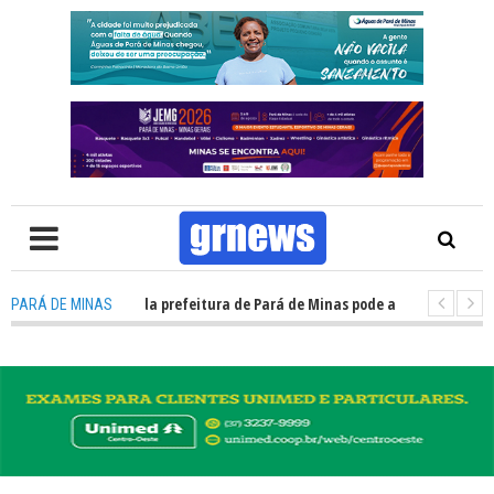
S TV: Concurso da prefeitura de Pará de Minas pode abrir cerca de 1.500
PARÁ DE MINAS
S TV: Guardas municipais avançam e podem ganhar status de polícia nas 