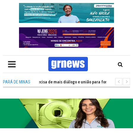
 TV: Política precisa de mais diálogo e união para fortalecer Minas e Pará
PARÁ DE MINAS
tação nos alojamentos do JEMG em Pará de Minas une nutrição, acolhimen