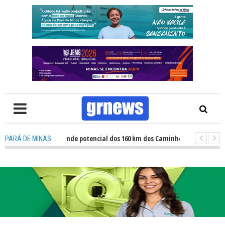
etas revelam grande potencial dos 160 km dos Caminhos do Padre Libério. 
PARÁ DE MINAS
alização revela avanços e desafios na inclusão nas escolas de Pará de Min