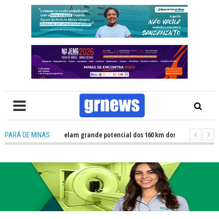
 TV: Atletas revelam grande potencial dos 160 km dos Caminhos do Padre L
PARÁ DE MINAS
 TV: Fiscalização revela avanços e desafios na inclusão nas escolas de Pa