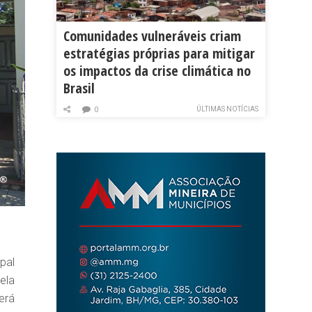
Comunidades vulneráveis criam
estratégias próprias para mitigar
os impactos da crise climática no
Brasil
ÚLTIMAS NOTÍCIAS
0
pal
ela
erá