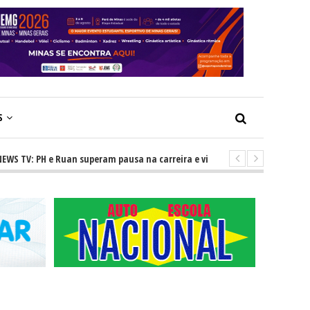
S
V: PH e Ruan superam pausa na carreira e vivem ascensão no cenário sert