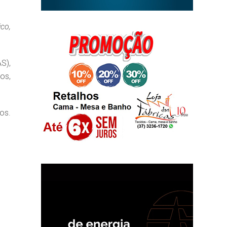
ico,
S),
os,
os.