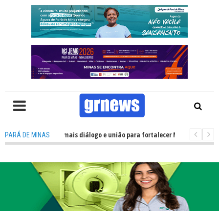
tica precisa de mais diálogo e união para fortalecer Minas e Pará de Minas
PARÁ DE MINAS
 alojamentos do JEMG em Pará de Minas une nutrição, acolhimento e ener