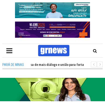
: Política precisa de mais diálogo e união para fortalecer Minas e Pará de
PARÁ DE MINAS
ão nos alojamentos do JEMG em Pará de Minas une nutrição, acolhimento 