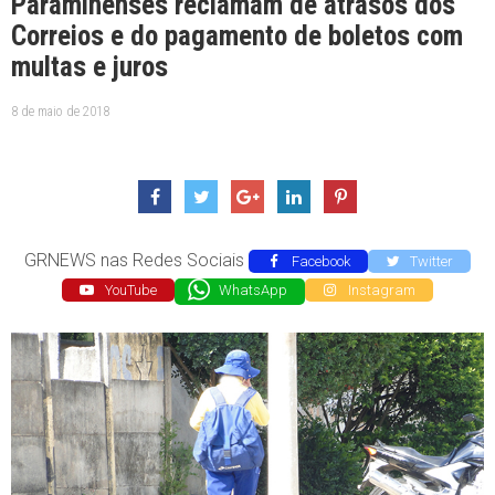
Paraminenses reclamam de atrasos dos
Correios e do pagamento de boletos com
multas e juros
8 de maio de 2018
GRNEWS nas Redes Sociais
Facebook
Twitter
YouTube
WhatsApp
Instagram