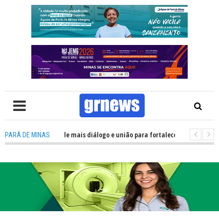
olítica precisa de mais diálogo e união para fortalecer Minas e Pará de Mi
PARÁ DE MINAS
nos alojamentos do JEMG em Pará de Minas une nutrição, acolhimento e e