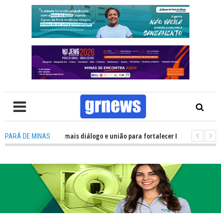
ca precisa de mais diálogo e união para fortalecer Minas e Pará de Minas; 
PARÁ DE MINAS
lojamentos do JEMG em Pará de Minas une nutrição, acolhimento e energi