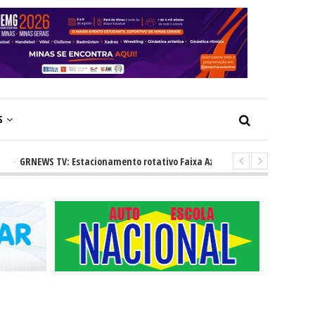
S
EWS TV: Estacionamento rotativo Faixa Azul e novos radares urbanos pro