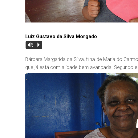
Luiz Gustavo da Silva Morgado
Vm
P
Bárbara Margarida da Silva, filha de Maria do Car
que já está com a idade bem avançada. Segundo ela