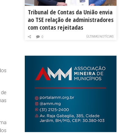
Tribunal de Contas da União envia
ao TSE relação de administradores
com contas rejeitadas
ÚLTIMAS NOTÍCIAS
0
dos
 de
nas
uma
dos