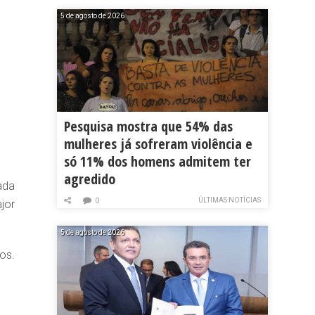
5 de agosto de 2026
Pesquisa mostra que 54% das
mulheres já sofreram violência e
só 11% dos homens admitem ter
agredido
ada
ÚLTIMAS NOTÍCIAS
0
jor
5 de agosto de 2026
os.