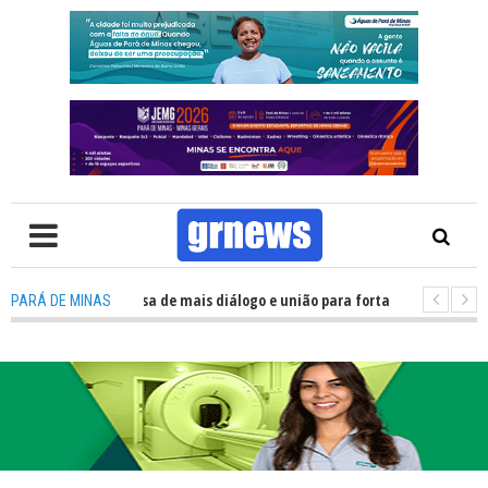
: Política precisa de mais diálogo e união para fortalecer Minas e Pará de
PARÁ DE MINAS
ão nos alojamentos do JEMG em Pará de Minas une nutrição, acolhimento 