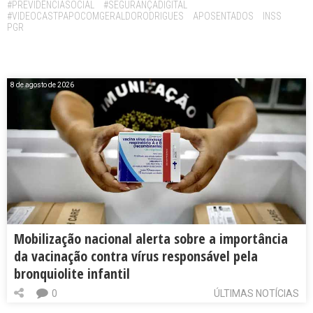
#PREVIDÊNCIASOCIAL
#SEGURANÇADIGITAL
#VIDEOCASTPAPOCOMGERALDORODRIGUES
APOSENTADOS
INSS
PGR
8 de agosto de 2026
Mobilização nacional alerta sobre a importância
da vacinação contra vírus responsável pela
bronquiolite infantil
0
ÚLTIMAS NOTÍCIAS